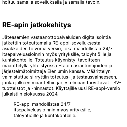
hoituu samalla sovelluksella ja samalla tavoin.
RE-apin jatkokehitys
Jäteasemien vastaanottopalveluiden digitalisointia
jatkettiin toteuttamalla RE-appi-sovelluksesta
asiakkaiden toivoma versio, joka mahdollistaa 24/7
itsepalveluasioinnin myös yrityksille, taloyhtiöille ja
kuntakohteille. Toteutus käynnistyi tavoitteen
määrittelyllä yhteistyössä Etapin asiantuntijoiden ja
järjestelmätoimittaja Eleniumin kanssa. Määrittelyn
valmistuttua siirryttiin toteutus- ja testausvaiheeseen,
jonka jälkeen määriteltiin järjestelmään tarvittavat TSV-
tuotteistot ja -hinnastot. Käyttäjille uusi RE-appi-versio
julkaistiin elokuussa 2024.
RE-appi mahdollistaa 24/7
itsepalveluasioinnin myös yrityksille,
taloyhtiöille ja kuntakohteille.