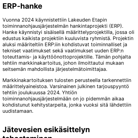
ERP-hanke
Vuonna 2024 käynnistettiin Lakeuden Etapin
toiminnanohjausjärjestelmän hankintaprojekti (ERP).
Hanke käynnistyi sisäisellä määrittelyprojektilla, jossa oli
edustus kaikista projektiin kuuluvista ryhmistä. Projektin
aluksi määriteltiin ERP:iin kohdistuvat toiminnalliset ja
tekniset vaatimukset sekä vaatimukset uuden ERP:n
toteuttamis- ja käyttöönottoprojektille. Tämän pohjalta
tehtiin markkinakartoitus, johon ilmoittautui mukaan
seitsemän mahdollista järjestelmätoimittajaa.
Markkinakartoituksen tulosten perusteella tarkennettiin
määrittelyaineistoa. Varsinainen julkinen tarjouspyyntö
tehtiin joulukuussa 2024. Yhtiön
toiminnanohjausjärjestelmään on jo pidemmän aikaa
kohdistunut kehitystarpeita, jonka vuoksi sitä lähdettiin
uudistamaan.
Jätevesien esikäsittelyn