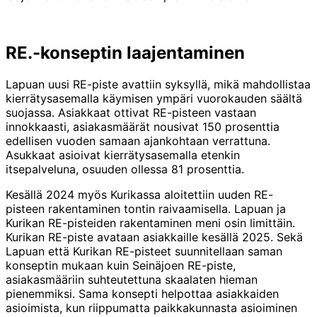
RE.-konseptin laajenta­minen
Lapuan uusi RE-piste avattiin syksyllä, mikä mahdollistaa
kierrätysasemalla käymisen ympäri vuorokauden säältä
suojassa. Asiakkaat ottivat RE-pisteen vastaan
innokkaasti, asiakasmäärät nousivat 150 prosenttia
edellisen vuoden samaan ajankohtaan verrattuna.
Asukkaat asioivat kierrätysasemalla etenkin
itsepalveluna, osuuden ollessa 81 prosenttia.
Kesällä 2024 myös Kurikassa aloitettiin uuden RE-
pisteen rakentaminen tontin raivaamisella. Lapuan ja
Kurikan RE-pisteiden rakentaminen meni osin limittäin.
Kurikan RE-piste avataan asiakkaille kesällä 2025. Sekä
Lapuan että Kurikan RE-pisteet suunnitellaan saman
konseptin mukaan kuin Seinäjoen RE-piste,
asiakasmääriin suhteutettuna skaalaten hieman
pienemmiksi. Sama konsepti helpottaa asiakkaiden
asioimista, kun riippumatta paikkakunnasta asioiminen