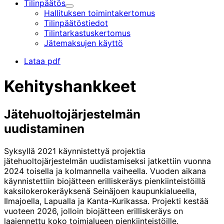
Tilinpäätös
Alavalikko
Hallituksen toimintakertomus
Tilinpäätöstiedot
Tilintarkastus­kertomus
Jätemaksujen käyttö
Lataa pdf
Kehityshankkeet
Jätehuoltojärjestelmän
uudistaminen
Syksyllä 2021 käynnistettyä projektia
jätehuoltojärjestelmän uudistamiseksi jatkettiin vuonna
2024 toisella ja kolmannella vaiheella. Vuoden aikana
käynnistettiin biojätteen erilliskeräys pienkiinteistöillä
kaksilokerokeräyksenä Seinäjoen kaupunkialueella,
Ilmajoella, Lapualla ja Kanta-Kurikassa. Projekti kestää
vuoteen 2026, jolloin biojätteen erilliskeräys on
laajennettu koko toimialueen pienkiinteistöille.