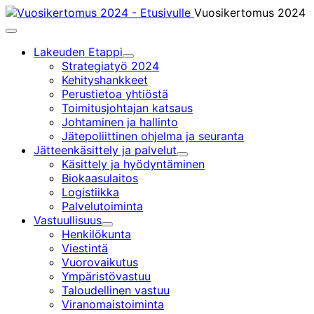
Siirry
Vuosikertomus 2024
sisältöön
Päävalikko
Lakeuden Etappi
Alavalikko
Strategiatyö 2024
Kehityshankkeet
Perustietoa yhtiöstä
Toimitusjohtajan katsaus
Johtaminen ja hallinto
Jätepoliittinen ohjelma ja seuranta
Jätteenkäsittely ja palvelut
Alavalikko
Käsittely ja hyödyntäminen
Biokaasulaitos
Logistiikka
Palvelutoiminta
Vastuullisuus
Alavalikko
Henkilökunta
Viestintä
Vuorovaikutus
Ympäristövastuu
Taloudellinen vastuu
Viranomaistoiminta