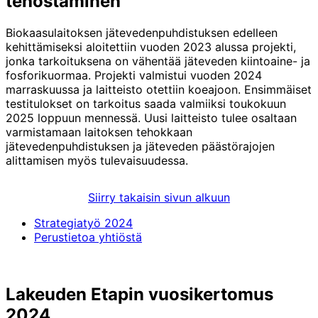
tehostaminen
Biokaasulaitoksen jätevedenpuhdistuksen edelleen
kehittämiseksi aloitettiin vuoden 2023 alussa projekti,
jonka tarkoituksena on vähentää jäteveden kiintoaine- ja
fosforikuormaa. Projekti valmistui vuoden 2024
marraskuussa ja laitteisto otettiin koeajoon. Ensimmäiset
testitulokset on tarkoitus saada valmiiksi toukokuun
2025 loppuun mennessä. Uusi laitteisto tulee osaltaan
varmistamaan laitoksen tehokkaan
jätevedenpuhdistuksen ja jäteveden päästörajojen
alittamisen myös tulevaisuudessa.
Siirry takaisin sivun alkuun
Strategiatyö 2024
Perustietoa yhtiöstä
Lakeuden Etapin vuosikertomus
2024