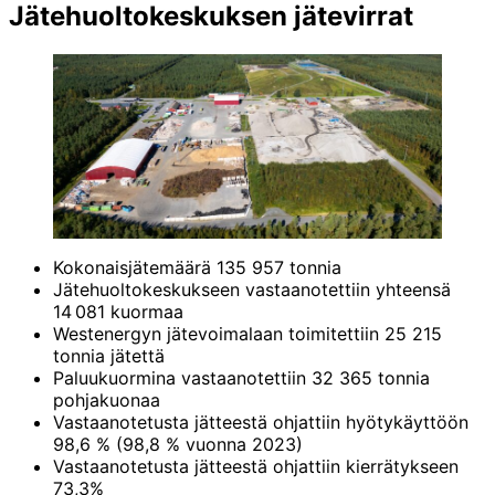
Jätehuolto­keskuksen jätevirrat
Kokonaisjätemäärä 135 957 tonnia
Jätehuoltokeskukseen vastaanotettiin yhteensä
14 081 kuormaa
Westenergyn jätevoimalaan toimitettiin 25 215
tonnia jätettä
Paluukuormina vastaanotettiin 32 365 tonnia
pohjakuonaa
Vastaanotetusta jätteestä ohjattiin hyötykäyttöön
98,6 % (98,8 % vuonna 2023)
Vastaanotetusta jätteestä ohjattiin kierrätykseen
73,3%