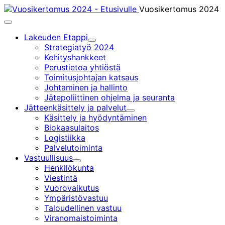
Siirry
Vuosikertomus 2024
sisältöön
Päävalikko
Lakeuden Etappi
Alavalikko
Strategiatyö 2024
Kehityshankkeet
Perustietoa yhtiöstä
Toimitusjohtajan katsaus
Johtaminen ja hallinto
Jätepoliittinen ohjelma ja seuranta
Jätteenkäsittely ja palvelut
Alavalikko
Käsittely ja hyödyntäminen
Biokaasulaitos
Logistiikka
Palvelutoiminta
Vastuullisuus
Alavalikko
Henkilökunta
Viestintä
Vuorovaikutus
Ympäristövastuu
Taloudellinen vastuu
Viranomaistoiminta