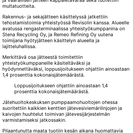
ja vaarallisen jätteen kappaletavaraa sekä tuotettiin
multatuotteita.
Rakennus- ja sekajätteen käsittelyssä jatkettiin
tehostamistoimia yhteistyössä Revisolin kanssa. Alueelle
avatussa rengasterminaalissa yhteistyökumppanina on
Stena Recycling Oy, ja Remeo Refining Oy uutena
toimijana hyötyjätteen käsittelyn alueella ja
lajitteluhallissa.
Merkittävä osa jätteestä toimitettiin
yhteistyökumppaneille käsiteltäväksi ja
hyödynnettäväksi, loppusijoitukseen ohjattiin ainoastaan
1,4 prosenttia kokonaisjätemäärästä.
Loppusijoitukseen ohjattiin ainoastaan 1,4
prosenttia kokonaisjätemäärästä.
Jätehuoltokeskuksen pumppaamohuoltojen ohessa
suoritettiin kaikkien kenttien jätevesiviemärilinjojen ja
kaivojen huuhtelut toimivan jätevesijärjestelmän
varmistamiseksi jatkossakin.
Pilaantunutta maata tuotiin kesän aikana huomattavia