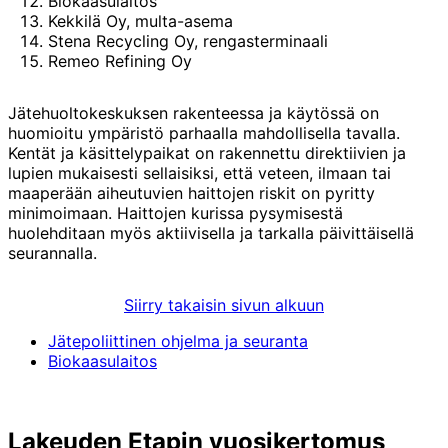
Biokaasulaitos
Kekkilä Oy, multa-asema
Stena Recycling Oy, rengasterminaali
Remeo Refining Oy
Jätehuoltokeskuksen rakenteessa ja käytössä on
huomioitu ympäristö parhaalla mahdollisella tavalla.
Kentät ja käsittelypaikat on rakennettu direktiivien ja
lupien mukaisesti sellaisiksi, että veteen, ilmaan tai
maaperään aiheutuvien haittojen riskit on pyritty
minimoimaan. Haittojen kurissa pysymisestä
huolehditaan myös aktiivisella ja tarkalla päivittäisellä
seurannalla.
Siirry takaisin sivun alkuun
Jätepoliittinen ohjelma ja seuranta
Biokaasulaitos
Lakeuden Etapin vuosikertomus