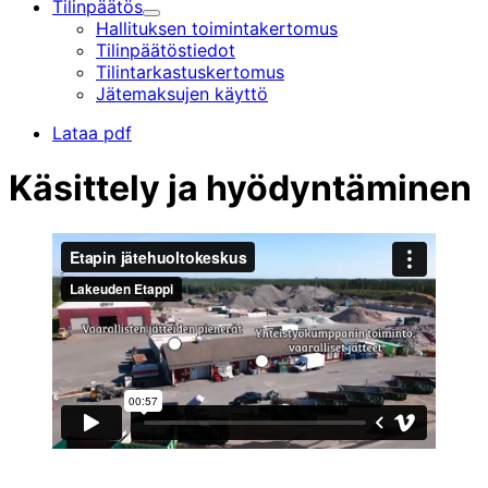
Tilinpäätös
Alavalikko
Hallituksen toimintakertomus
Tilinpäätöstiedot
Tilintarkastus­kertomus
Jätemaksujen käyttö
Lataa pdf
Käsittely ja hyödyntäminen