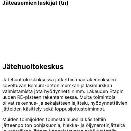
Jäteasemien laskijat (tn)
Jätehuoltokeskus
Jätehuoltokeskuksessa jatkettiin maarakennukseen
soveltuvan Bemura-betonimurskan ja lasimurskan
valmistamista jota hyödynnettiin mm. Lakeuden Etapin
uuden RE-pisteen rakentamisessa. Muita toimintoja
olivat rakennus- ja sekajätteen lajittelu, hyödynnettävien
jätteiden käsittely sekä loppusijoitustoiminnot.
Muiden toimijoiden toimesta alueella käsiteltiin
jätteenpolton pohjakuonia, hiekka- ja öljynerotinjätteitä